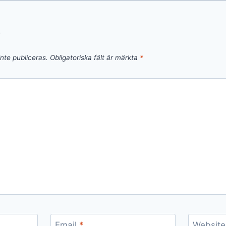
r
nte publiceras.
Obligatoriska fält är märkta
*
Email
*
Website