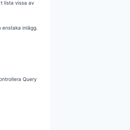
t lista vissa av
n enstaka inlägg.
kontrollera Query