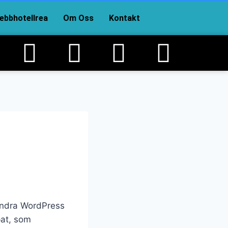
bbhotellrea
Om Oss
Kontakt
 andra WordPress
pat, som