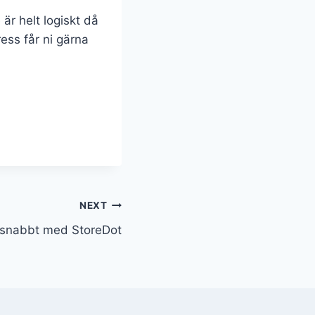
 är helt logiskt då
ress får ni gärna
NEXT
 snabbt med StoreDot