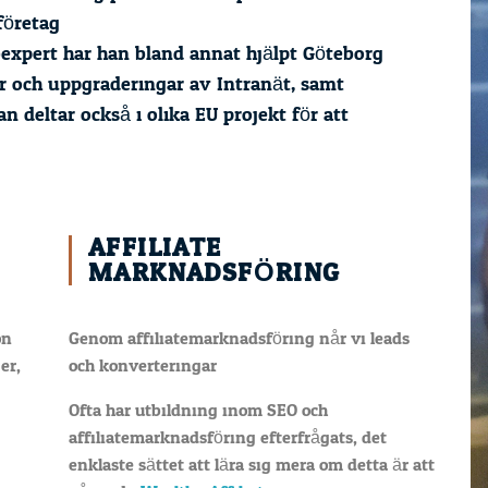
företag.
xpert har han bland annat hjälpt Göteborg
r och uppgraderingar av Intranät, samt
 deltar också i olika EU projekt för att
AFFILIATE
MARKNADSFÖRING
on
Genom affiliatemarknadsföring når vi leads
er,
och konverteringar.
Ofta har utbildning inom SEO och
affiliatemarknadsföring efterfrågats, det
enklaste sättet att lära sig mera om detta är att