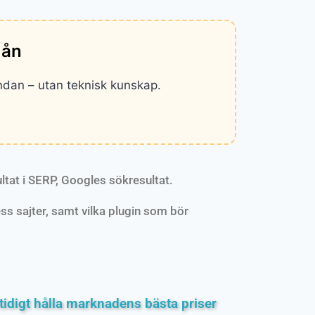
mån
ndan – utan teknisk kunskap.
ltat i SERP, Googles sökresultat.
s sajter, samt vilka plugin som bör
amtidigt hålla marknadens bästa priser