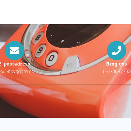
E-postadress
Ring oss
fo@itbyggare.se
031-3887733