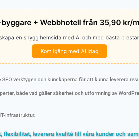
-byggare + Webbhotell från 35,90 kr/
t skapa en snygg hemsida med AI och med bästa presta
Kom igång med AI idag
 SEO verktygen och kunskaperna för att kunna leverera resu
erter, både vad gäller säkerhet och utformning av WordPres
T-infrastruktur.
t, flexibilitet, leverera kvalité till våra kunder och s