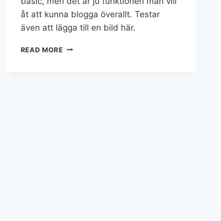
basic, men det är ju funktionen man vill
åt att kunna blogga överallt. Testar
även att lägga till en bild här.
READ MORE