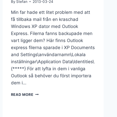
By
Stefan
2013-03-24
Min far hade ett litet problem med att
få tillbaka mail från en kraschad
Windows XP dator med Outlook
Express. Filerna fanns backupade men
vart ligger dem? Här finns Outlook
express filerna sparade i XP Documents
and Settings\användarnamn\Lokala
inställningar\Application Data\Identities\
{*****} För att lyfta in dem i vanliga
Outlook så behöver du först importera
dem i…
READ MORE