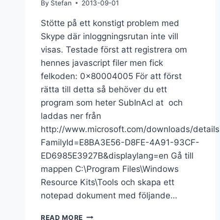
By
Stefan
2013-09-01
Stötte på ett konstigt problem med
Skype där inloggningsrutan inte vill
visas. Testade först att registrera om
hennes javascript filer men fick
felkoden: 0x80004005 För att först
rätta till detta så behöver du ett
program som heter SubInAcl at och
laddas ner från
http://www.microsoft.com/downloads/details
FamilyId=E8BA3E56-D8FE-4A91-93CF-
ED6985E3927B&displaylang=en Gå till
mappen C:\Program Files\Windows
Resource Kits\Tools och skapa ett
notepad dokument med följande…
READ MORE