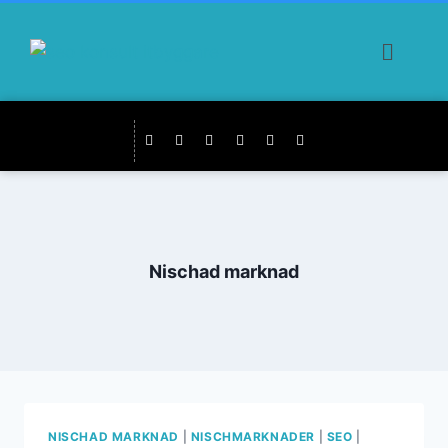
Nischad marknad
NISCHAD MARKNAD
|
NISCHMARKNADER
|
SEO
|